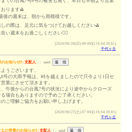
日までの台風7号8号の被害も無く、本日も早朝より営業
おります⛳️
月最後の週末は、朝から雨模様です。
越しの際は、足元に気をつけてお越しください⛳️
良い週末をお過ごしください🙇‍♂️
[2026/06/28(日) 09:09](116.64.30.81)
千代ヶ丘
のお知らせ❗️
:
支配人
（
）
said:
はようございます。
風8号の大雨予報は、峠を越えましたので只今より1日セ
フ営業にさせて頂きます。
た、午後からの台風7号の状況により途中からクローズ
なる場合もありますので予めご了承ください。
様のご理解ご協力をお願い申し上げます。
[2026/06/27(土) 07:06](116.64.30.81)
千代ヶ丘
27土の営業のお知らせ❗️
:
支配人
（
）
said: