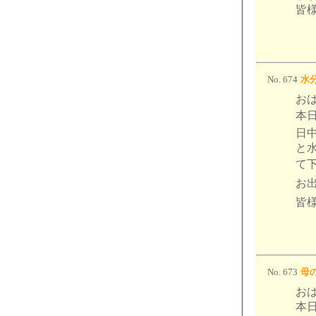
皆
No. 674
水分
お
本日
日
と
て下
お出
皆様
No. 673
母の
お
本日