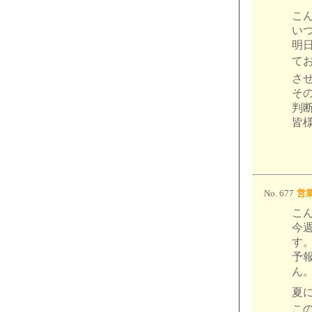
こ
い
明日
て
さ
そ
判
皆
No. 677
営業
こ
今
す
予
ん
夏
こ