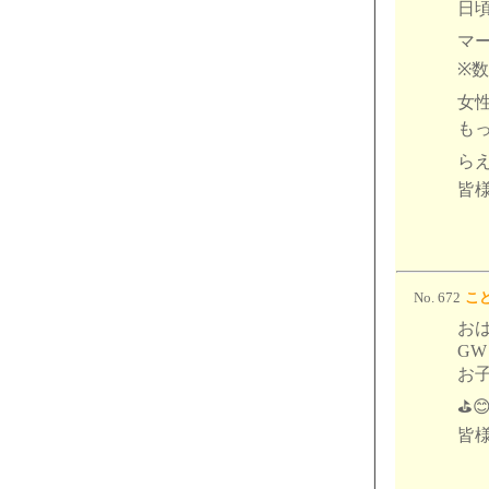
日
マー
※
女性
も
らえ
皆様
No. 672
こど
お
G
お
⛳️
皆様