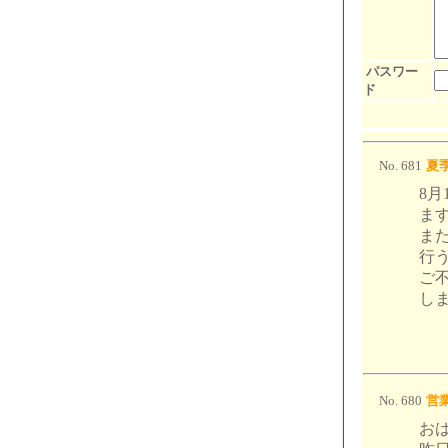
パスワー
ド
No. 681
夏
8月
ま
ま
行
ご
し
No. 680
営業
お