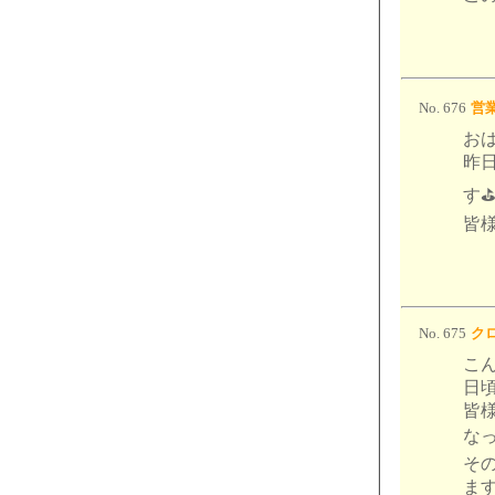
No. 676
営業
お
昨
す⛳
皆様
No. 675
クロ
こ
日
皆
なっ
そ
ます