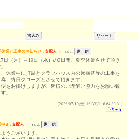
季休業と工事のお知らせ
:
支配人
（
）
said:
17日（月）～19日（水）の3日間、夏季休業させて頂き
す。
た、休業中に打席とクラブハウス内の床張替等の工事を
う為、終日クローズとさせて頂きます。
不便をお掛けしますが、皆様のご理解ご協力をお願い致
ます。
[2026/07/10(金) 16:33](116.64.30.81)
千代ヶ丘
中⛳️
:
支配人
（
）
said:
はようございます。