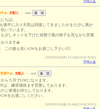
千代ヶ丘
中⛳️
:
支配人
（
）
said:
んにちは。
Wも後半に入り天気は回復してきましたがまだ少し風が
く吹いています。
日も少しネットを下げた状態で風の様子を見ながら営業
おります⛳️
、この後も良いGWをお過ごし下さい🙇‍♂️
[2026/05/04(月) 14:16](116.64.30.81)
千代ヶ丘
W営業中⛳
:
支配人
（
）
said:
日から５月でGWになります。
W中は、練習場休まず営業しております。
様のご来場お待ちしております。
いGWをお過ごしください。
[2026/05/01(金) 16:44](116.64.30.81)
千代ヶ丘