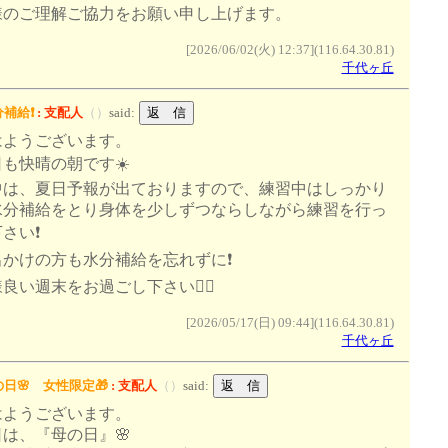
様のご理解ご協力をお願い申し上げます。
[2026/06/02(火) 12:37](116.64.30.81)
千代ヶ丘
補給❗️
:
支配人
（
）
said:
はようございます。
も快晴の朝です☀️
中は、夏日予報が出ておりますので、練習中はしっかり
水分補給をとり身体を少しずつならしながら練習を行っ
さい❗️
かけの方も水分補給を忘れずに❗️
良い週末をお過ごし下さい🙇‍♂️
[2026/05/17(日) 09:44](116.64.30.81)
千代ヶ丘
日🌸 女性限定🎁
:
支配人
（
）
said:
はようございます。
は、『母の日』🌸