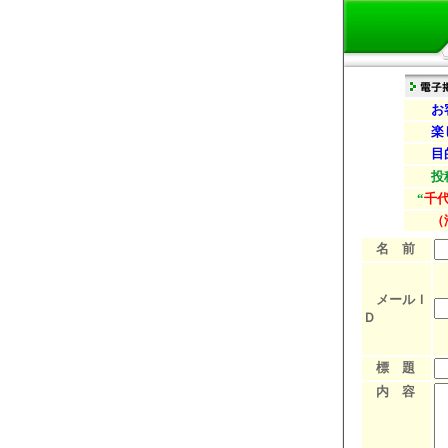
お客様
楽し
目的に
投
“
千
（
名 前
メールＩ
Ｄ
標 題
内 容