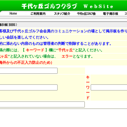
及び千代ヶ丘ゴルフ会会員のコミュニケーションの場として掲示板を作
い会話を楽しんでください。
添わない内容のものは管理者の判断で削除することがあります。
稿の際には、【
キーワード
】欄に“
千代ヶ丘
”と記入ください。
代ヶ丘
”と記入されていない場合は、
エラー
となります。
海外からの不正入力防止のため）
キ
ー
ワ
ー
ド