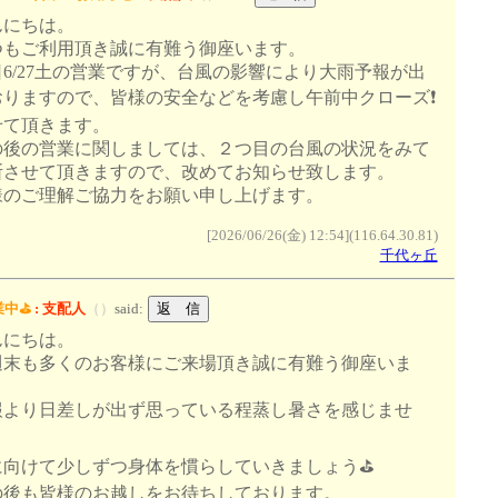
んにちは。
つもご利用頂き誠に有難う御座います。
6/27土の営業ですが、台風の影響により大雨予報が出
おりますので、皆様の安全などを考慮し午前中クローズ❗️
せて頂きます。
の後の営業に関しましては、２つ目の台風の状況をみて
断させて頂きますので、改めてお知らせ致します。
様のご理解ご協力をお願い申し上げます。
[2026/06/26(金) 12:54](116.64.30.81)
千代ヶ丘
中⛳️
:
支配人
（
）
said:
んにちは。
週末も多くのお客様にご来場頂き誠に有難う御座いま
。
報より日差しが出ず思っている程蒸し暑さを感じませ
。
に向けて少しずつ身体を慣らしていきましょう⛳️
の後も皆様のお越しをお待ちしております。