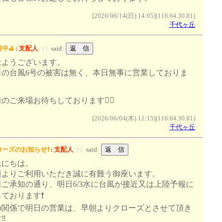
[2026/06/14(日) 14:05](116.64.30.81)
千代ヶ丘
中⛳️
:
支配人
（
）
said:
はようございます。
日の台風6号の被害は無く、本日無事に営業しておりま
️
のご来場お待ちしております🙇‍♂️
[2026/06/04(木) 11:15](116.64.30.81)
千代ヶ丘
ーズのお知らせ❗️
:
支配人
（
）
said:
んにちは。
頃よりご利用いただき誠に有難う御座います。
様ご承知の通り、明日6/3水に台風が接近又は上陸予報に
ております❗️
の関係で明日の営業は、早朝よりクローズとさせて頂き
‼️