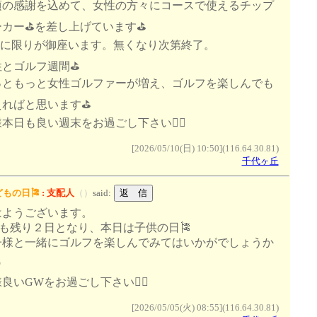
頃の感謝を込めて、女性の方々にコースで使えるチップ
カー⛳️を差し上げています⛳️
数に限りが御座います。無くなり次第終了。
とゴルフ週間⛳️
っともっと女性ゴルファーが増え、ゴルフを楽しんでも
ればと思います⛳️
本日も良い週末をお過ごし下さい🙇‍♂️
[2026/05/10(日) 10:50](116.64.30.81)
千代ヶ丘
もの日🎏
:
支配人
（
）
said:
はようございます。
Wも残り２日となり、本日は子供の日🎏
子様と一緒にゴルフを楽しんでみてはいかがでしょうか

良いGWをお過ごし下さい🙇‍♂️
[2026/05/05(火) 08:55](116.64.30.81)