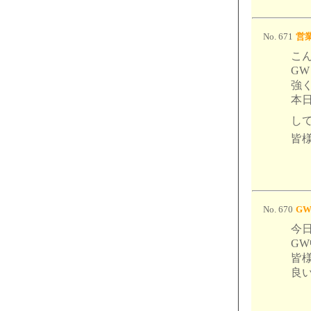
No. 671
営業
こ
G
強
本
して
皆様
No. 670
G
今
G
皆
良