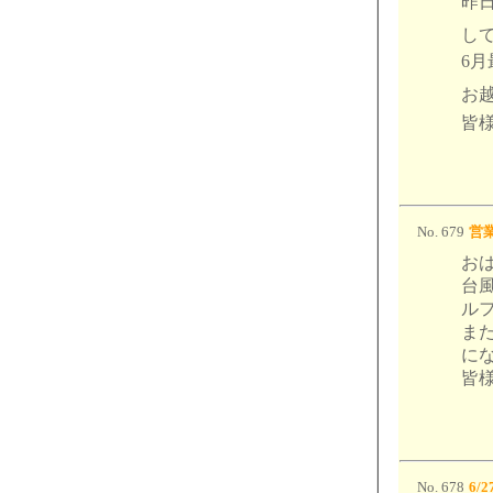
昨
して
6
お
皆様
No. 679
営業
お
台
ル
ま
に
皆
No. 678
6/