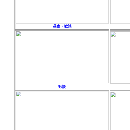
昼食・歓談
歓談