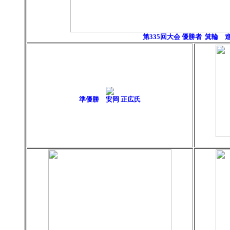
第335回大会 優勝者 箕輪
準優勝 安岡 正広氏