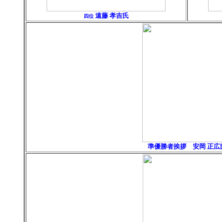
遠藤 孝吉氏
四位
準優勝者挨拶 安岡 正広