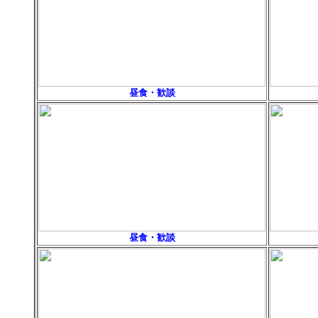
昼食・歓談
昼食・歓談