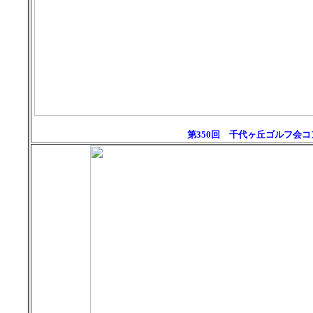
第
350
回 千代ヶ丘ゴルフ会コ