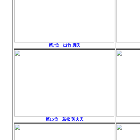
第7位 出竹
勇氏
第15位
若松 芳夫氏