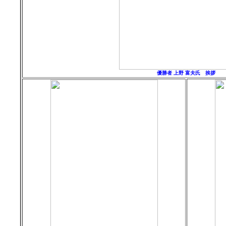
優勝者 上野 富夫氏 挨拶