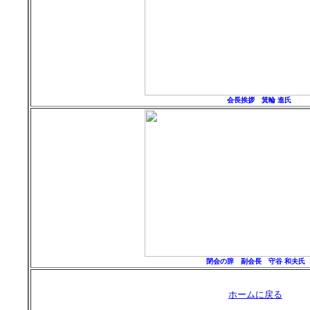
会長挨拶 箕輪 進氏
閉会の辞 副会長 守谷 和夫氏
ホームに戻る