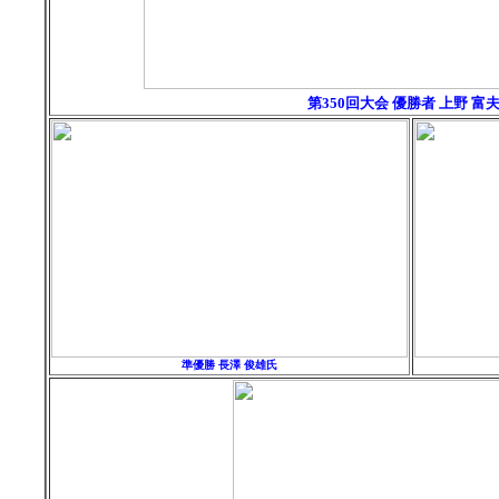
第350回大会 優勝者 上野 富
準優勝
長澤 俊雄
氏