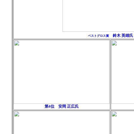
鈴木 英雄氏
ベスト
グロス賞
第4位
安岡 正広氏