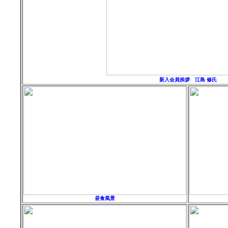
新入会員
挨拶 江島
修
氏
昼食風景