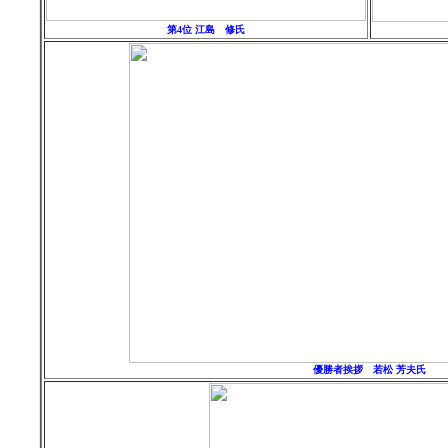
第4位 江島 修氏
優勝者
挨拶
若松
芳夫
氏