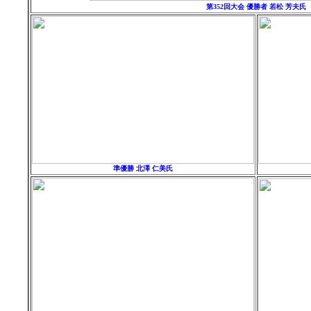
第352回大会 優勝者
若松
芳夫
氏
準優勝
北澤 仁美
氏