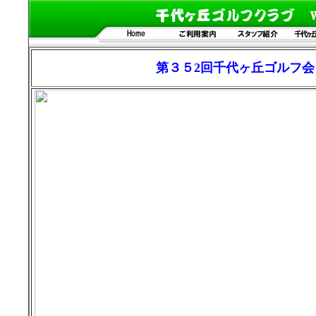
第３５2回
千代ヶ丘ゴルフ